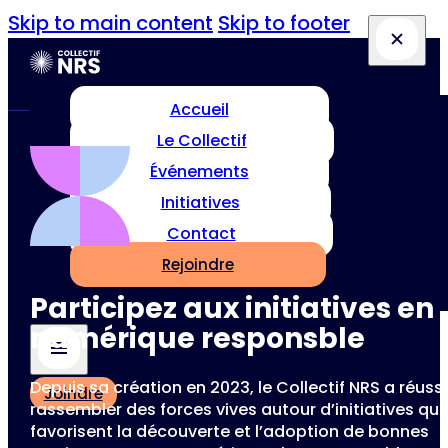
Skip to main content
Skip to footer
Accueil
Le Collectif
Événements
Initiatives
Contact
Rejoindre
Participez aux initiatives en
numérique responsble
Depuis sa création en 2023, le Collectif NRS a réussi
Joindre
rassembler des forces vives autour d’initiatives qui
favorisent la découverte et l’adoption de bonnes